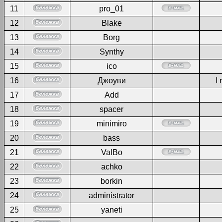
11
pro_01
12
Blake
13
Borg
14
Synthy
15
ico
16
Джоуви
I 
17
Add
18
spacer
19
minimiro
20
bass
21
ValBo
22
achko
23
borkin
24
administrator
25
yaneti