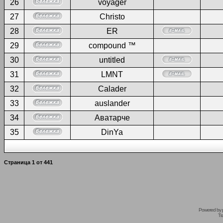
26
voyager
27
Christo
28
ER
29
compound ™
30
untitled
31
LMNT
32
Calader
33
auslander
34
Аватарче
35
DinYa
Страница
1
от
441
Powered by
Tr