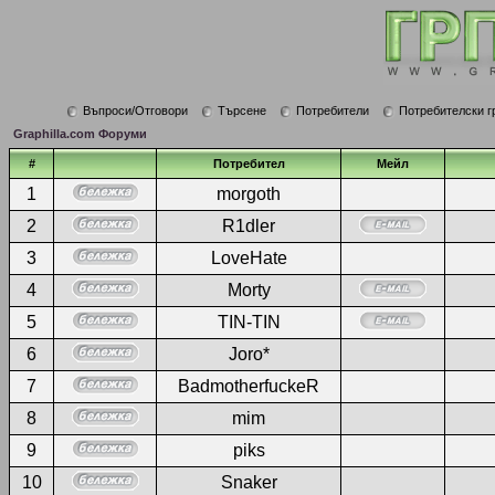
Въпроси/Отговори
Търсене
Потребители
Потребителски г
Graphilla.com Форуми
#
Потребител
Мейл
1
morgoth
2
R1dler
3
LoveHate
4
Morty
5
TIN-TIN
6
Joro*
7
BadmotherfuckeR
8
mim
9
piks
10
Snaker