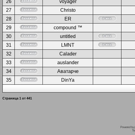
26
voyager
27
Christo
28
ER
29
compound ™
30
untitled
31
LMNT
32
Calader
33
auslander
34
Аватарче
35
DinYa
Страница
1
от
441
Powered by
Tr