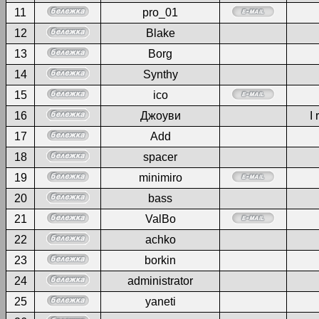
11
pro_01
12
Blake
13
Borg
14
Synthy
15
ico
16
Джоуви
I 
17
Add
18
spacer
19
minimiro
20
bass
21
ValBo
22
achko
23
borkin
24
administrator
25
yaneti