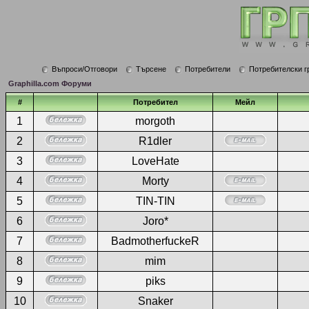
Въпроси/Отговори
Търсене
Потребители
Потребителски г
Graphilla.com Форуми
#
Потребител
Мейл
1
morgoth
2
R1dler
3
LoveHate
4
Morty
5
TIN-TIN
6
Joro*
7
BadmotherfuckeR
8
mim
9
piks
10
Snaker