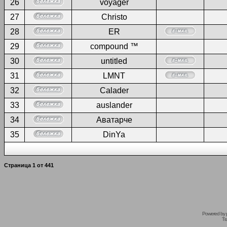
26
voyager
27
Christo
28
ER
29
compound ™
30
untitled
31
LMNT
32
Calader
33
auslander
34
Аватарче
35
DinYa
Страница
1
от
441
Powered by
Tr