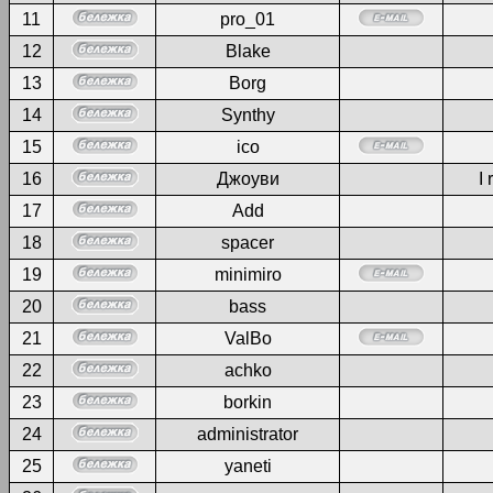
11
pro_01
12
Blake
13
Borg
14
Synthy
15
ico
16
Джоуви
I 
17
Add
18
spacer
19
minimiro
20
bass
21
ValBo
22
achko
23
borkin
24
administrator
25
yaneti