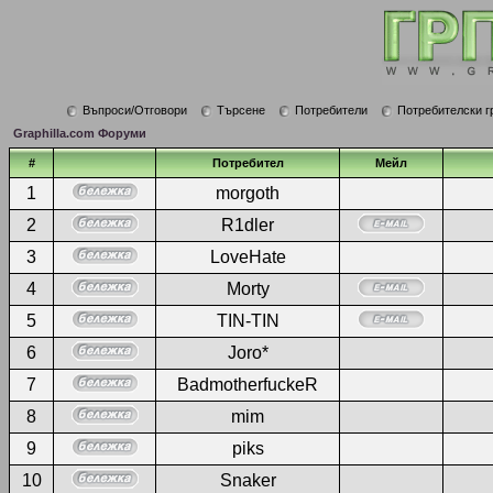
Въпроси/Отговори
Търсене
Потребители
Потребителски г
Graphilla.com Форуми
#
Потребител
Мейл
1
morgoth
2
R1dler
3
LoveHate
4
Morty
5
TIN-TIN
6
Joro*
7
BadmotherfuckeR
8
mim
9
piks
10
Snaker