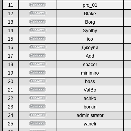
11
pro_01
12
Blake
13
Borg
14
Synthy
15
ico
16
Джоуви
17
Add
18
spacer
19
minimiro
20
bass
21
ValBo
22
achko
23
borkin
24
administrator
25
yaneti