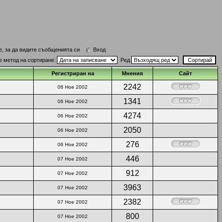
е, за да видите съобщенията си
Вход
е метод на сортиране:
Ред
Регистриран на
Мнения
Сайт
2242
06 Ное 2002
1341
06 Ное 2002
4274
06 Ное 2002
2050
06 Ное 2002
276
06 Ное 2002
446
07 Ное 2002
912
07 Ное 2002
3963
07 Ное 2002
2382
07 Ное 2002
800
07 Ное 2002