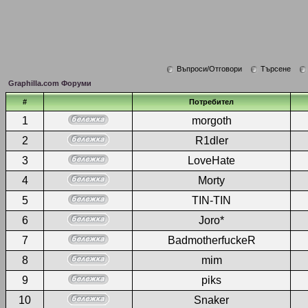
Въпроси/Отговори
Търсене
Graphilla.com Форуми
#
Потребител
1
morgoth
2
R1dler
3
LoveHate
4
Morty
5
TIN-TIN
6
Joro*
7
BadmotherfuckeR
8
mim
9
piks
10
Snaker