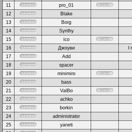
11
pro_01
12
Blake
13
Borg
14
Synthy
15
ico
16
Джоуви
I 
17
Add
18
spacer
19
minimiro
20
bass
21
ValBo
22
achko
23
borkin
24
administrator
25
yaneti