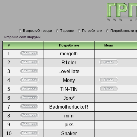
Въпроси/Отговори
Търсене
Потребители
Потребителски г
Graphilla.com Форуми
#
Потребител
Мейл
1
morgoth
2
R1dler
3
LoveHate
4
Morty
5
TIN-TIN
6
Joro*
7
BadmotherfuckeR
8
mim
9
piks
10
Snaker