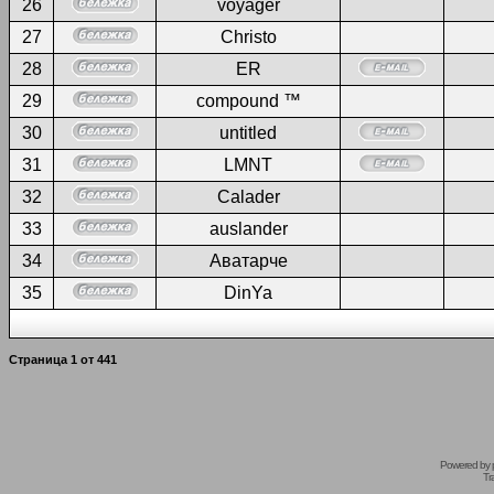
26
voyager
27
Christo
28
ER
29
compound ™
30
untitled
31
LMNT
32
Calader
33
auslander
34
Аватарче
35
DinYa
Страница
1
от
441
Powered by
Tr