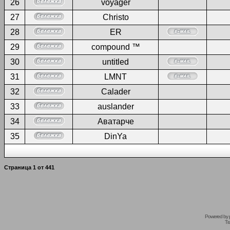
26
voyager
27
Christo
28
ER
29
compound ™
30
untitled
31
LMNT
32
Calader
33
auslander
34
Аватарче
35
DinYa
Страница
1
от
441
Powered by
Tr