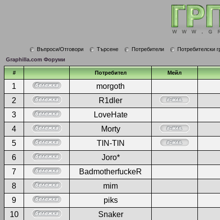
Въпроси/Отговори
Търсене
Потребители
Потребителски г
Graphilla.com Форуми
#
Потребител
Мейл
1
morgoth
2
R1dler
3
LoveHate
4
Morty
5
TIN-TIN
6
Joro*
7
BadmotherfuckeR
8
mim
9
piks
10
Snaker