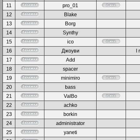
11
pro_01
12
Blake
13
Borg
14
Synthy
15
ico
16
Джоуви
I 
17
Add
18
spacer
19
minimiro
20
bass
21
ValBo
22
achko
23
borkin
24
administrator
25
yaneti