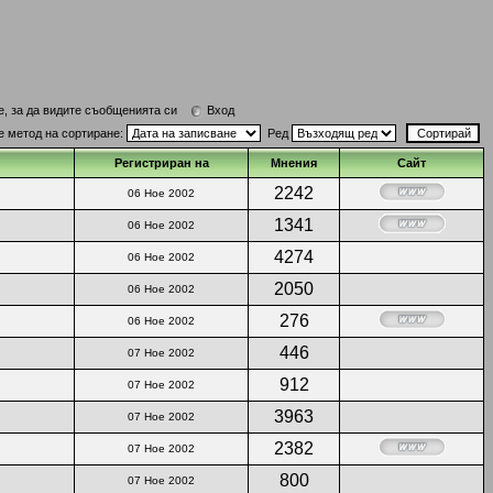
е, за да видите съобщенията си
Вход
е метод на сортиране:
Ред
Регистриран на
Мнения
Сайт
2242
06 Ное 2002
1341
06 Ное 2002
4274
06 Ное 2002
2050
06 Ное 2002
276
06 Ное 2002
446
07 Ное 2002
912
07 Ное 2002
3963
07 Ное 2002
2382
07 Ное 2002
800
07 Ное 2002