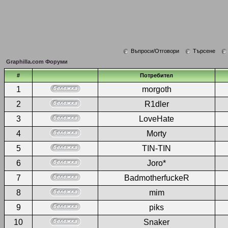
Въпроси/Отговори
Търсене
Graphilla.com Форуми
#
Потребител
1
morgoth
2
R1dler
3
LoveHate
4
Morty
5
TIN-TIN
6
Joro*
7
BadmotherfuckeR
8
mim
9
piks
10
Snaker