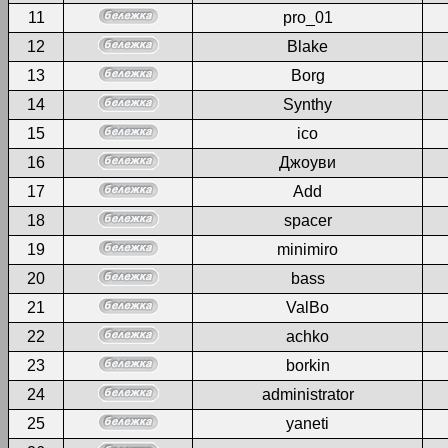
11
pro_01
12
Blake
13
Borg
14
Synthy
15
ico
16
Джоуви
17
Add
18
spacer
19
minimiro
20
bass
21
ValBo
22
achko
23
borkin
24
administrator
25
yaneti