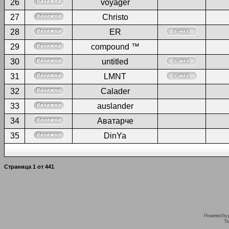
26
voyager
27
Christo
28
ER
29
compound ™
30
untitled
31
LMNT
32
Calader
33
auslander
34
Аватарче
35
DinYa
Страница
1
от
441
Powered by
Tr