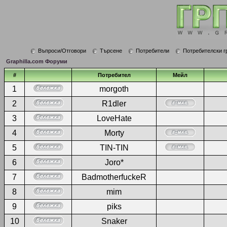
Въпроси/Отговори
Търсене
Потребители
Потребителски г
Graphilla.com Форуми
#
Потребител
Мейл
1
morgoth
2
R1dler
3
LoveHate
4
Morty
5
TIN-TIN
6
Joro*
7
BadmotherfuckeR
8
mim
9
piks
10
Snaker