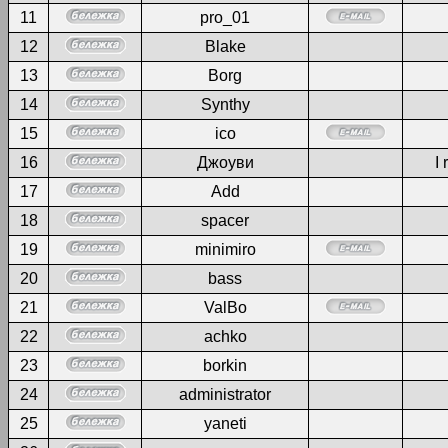
11
pro_01
12
Blake
13
Borg
14
Synthy
15
ico
16
Джоуви
I 
17
Add
18
spacer
19
minimiro
20
bass
21
ValBo
22
achko
23
borkin
24
administrator
25
yaneti