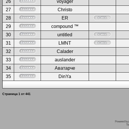
26
voyager
27
Christo
28
ER
29
compound ™
30
untitled
31
LMNT
32
Calader
33
auslander
34
Аватарче
35
DinYa
Страница
1
от
441
Powered by
Tr