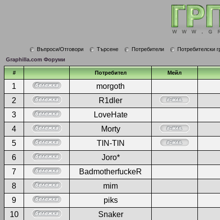
Въпроси/Отговори
Търсене
Потребители
Потребителски г
Graphilla.com Форуми
#
Потребител
Мейл
1
morgoth
2
R1dler
3
LoveHate
4
Morty
5
TIN-TIN
6
Joro*
7
BadmotherfuckeR
8
mim
9
piks
10
Snaker