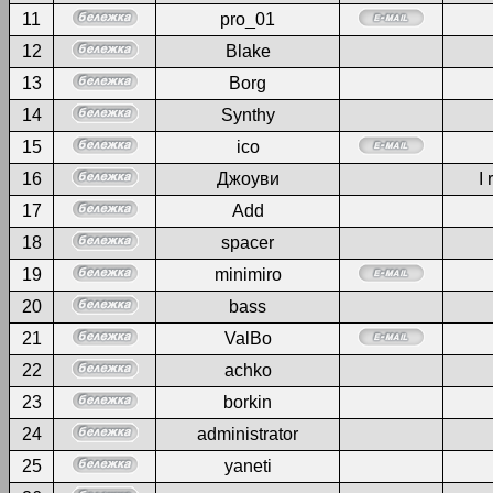
11
pro_01
12
Blake
13
Borg
14
Synthy
15
ico
16
Джоуви
I 
17
Add
18
spacer
19
minimiro
20
bass
21
ValBo
22
achko
23
borkin
24
administrator
25
yaneti