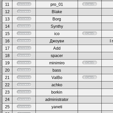
11
pro_01
12
Blake
13
Borg
14
Synthy
15
ico
16
Джоуви
I 
17
Add
18
spacer
19
minimiro
20
bass
21
ValBo
22
achko
23
borkin
24
administrator
25
yaneti