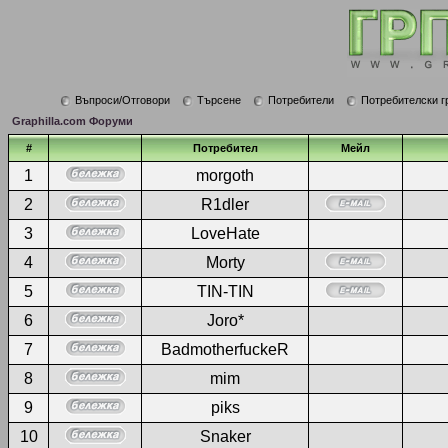
Въпроси/Отговори
Търсене
Потребители
Потребителски г
Graphilla.com Форуми
#
Потребител
Мейл
1
morgoth
2
R1dler
3
LoveHate
4
Morty
5
TIN-TIN
6
Joro*
7
BadmotherfuckeR
8
mim
9
piks
10
Snaker