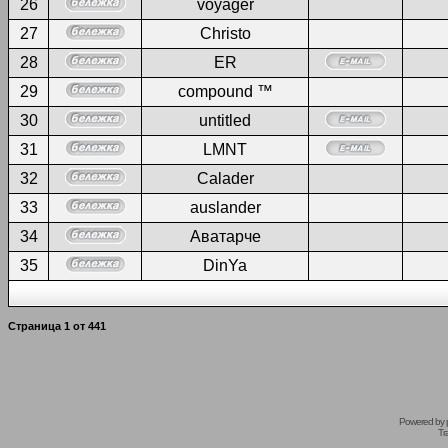
26
voyager
27
Christo
28
ER
29
compound ™
30
untitled
31
LMNT
32
Calader
33
auslander
34
Аватарче
35
DinYa
Страница
1
от
441
Powered by
Tr