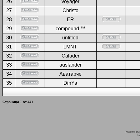
26
voyager
27
Christo
28
ER
29
compound ™
30
untitled
31
LMNT
32
Calader
33
auslander
34
Аватарче
35
DinYa
Страница
1
от
441
Powered by
Tr