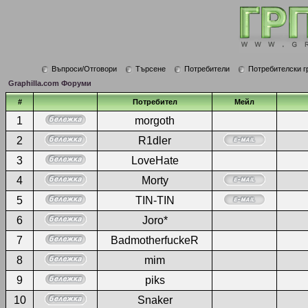
Въпроси/Отговори
Търсене
Потребители
Потребителски г
Graphilla.com Форуми
#
Потребител
Мейл
1
morgoth
2
R1dler
3
LoveHate
4
Morty
5
TIN-TIN
6
Joro*
7
BadmotherfuckeR
8
mim
9
piks
10
Snaker