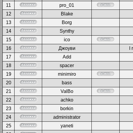
11
pro_01
12
Blake
13
Borg
14
Synthy
15
ico
16
Джоуви
I 
17
Add
18
spacer
19
minimiro
20
bass
21
ValBo
22
achko
23
borkin
24
administrator
25
yaneti