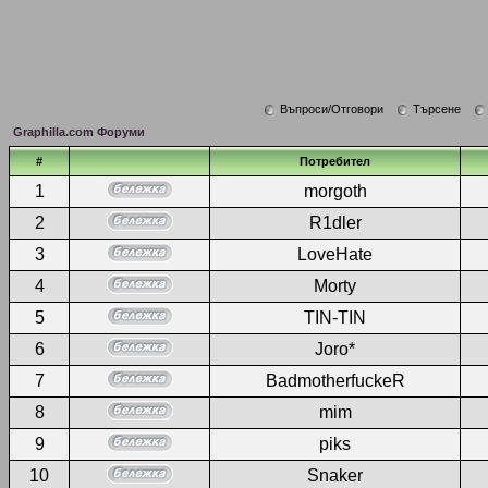
Въпроси/Отговори
Търсене
Graphilla.com Форуми
#
Потребител
1
morgoth
2
R1dler
3
LoveHate
4
Morty
5
TIN-TIN
6
Joro*
7
BadmotherfuckeR
8
mim
9
piks
10
Snaker