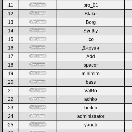
11
pro_01
12
Blake
13
Borg
14
Synthy
15
ico
16
Джоуви
17
Add
18
spacer
19
minimiro
20
bass
21
ValBo
22
achko
23
borkin
24
administrator
25
yaneti