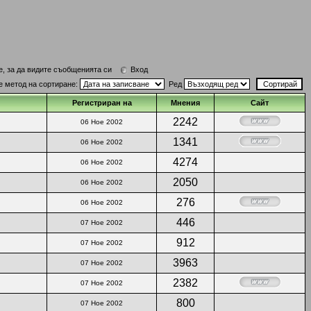
е, за да видите съобщенията си
Вход
е метод на сортиране:
Ред
Регистриран на
Мнения
Сайт
2242
06 Ное 2002
1341
06 Ное 2002
4274
06 Ное 2002
2050
06 Ное 2002
276
06 Ное 2002
446
07 Ное 2002
912
07 Ное 2002
3963
07 Ное 2002
2382
07 Ное 2002
800
07 Ное 2002