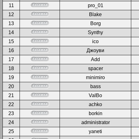
11
pro_01
12
Blake
13
Borg
14
Synthy
15
ico
16
Джоуви
17
Add
18
spacer
19
minimiro
20
bass
21
ValBo
22
achko
23
borkin
24
administrator
25
yaneti