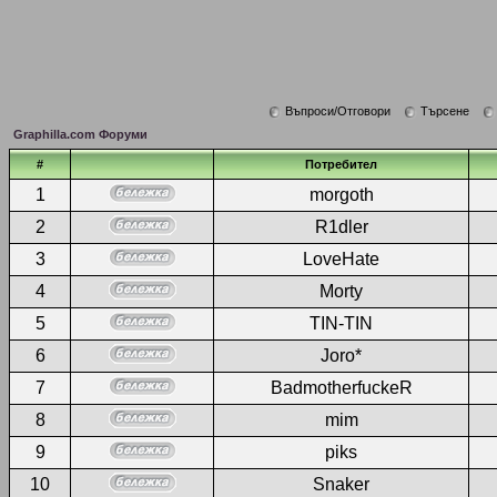
Въпроси/Отговори
Търсене
Graphilla.com Форуми
#
Потребител
1
morgoth
2
R1dler
3
LoveHate
4
Morty
5
TIN-TIN
6
Joro*
7
BadmotherfuckeR
8
mim
9
piks
10
Snaker