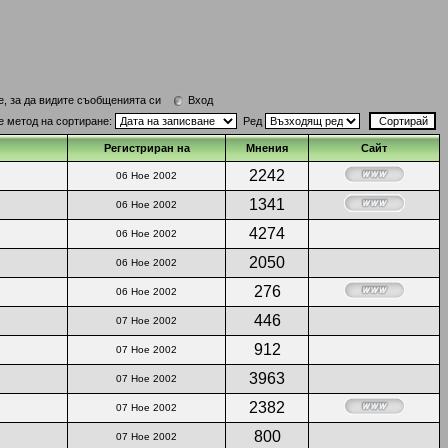
е, за да видите съобщенията си
Вход
е метод на сортиране:
Ред
Регистриран на
Мнения
Сайт
2242
06 Ное 2002
1341
06 Ное 2002
4274
06 Ное 2002
2050
06 Ное 2002
276
06 Ное 2002
446
07 Ное 2002
912
07 Ное 2002
3963
07 Ное 2002
2382
07 Ное 2002
800
07 Ное 2002