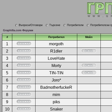
Въпроси/Отговори
Търсене
Потребители
Потребителски г
Graphilla.com Форуми
#
Потребител
Мейл
1
morgoth
2
R1dler
3
LoveHate
4
Morty
5
TIN-TIN
6
Joro*
7
BadmotherfuckeR
8
mim
9
piks
10
Snaker