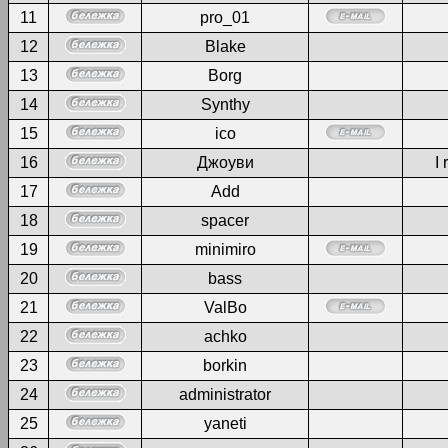
11
pro_01
12
Blake
13
Borg
14
Synthy
15
ico
16
Джоуви
I 
17
Add
18
spacer
19
minimiro
20
bass
21
ValBo
22
achko
23
borkin
24
administrator
25
yaneti