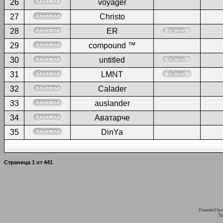
26
voyager
27
Christo
28
ER
29
compound ™
30
untitled
31
LMNT
32
Calader
33
auslander
34
Аватарче
35
DinYa
Страница
1
от
441
Powered by
Tr