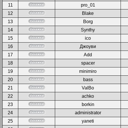
11
pro_01
12
Blake
13
Borg
14
Synthy
15
ico
16
Джоуви
17
Add
18
spacer
19
minimiro
20
bass
21
ValBo
22
achko
23
borkin
24
administrator
25
yaneti