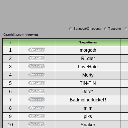
Въпроси/Отговори
Търсене
Graphilla.com Форуми
#
Потребител
1
morgoth
2
R1dler
3
LoveHate
4
Morty
5
TIN-TIN
6
Joro*
7
BadmotherfuckeR
8
mim
9
piks
10
Snaker