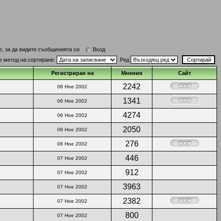
е, за да видите съобщенията си
Вход
е метод на сортиране:
Ред
Регистриран на
Мнения
Сайт
2242
06 Ное 2002
1341
06 Ное 2002
4274
06 Ное 2002
2050
06 Ное 2002
276
06 Ное 2002
446
07 Ное 2002
912
07 Ное 2002
3963
07 Ное 2002
2382
07 Ное 2002
800
07 Ное 2002