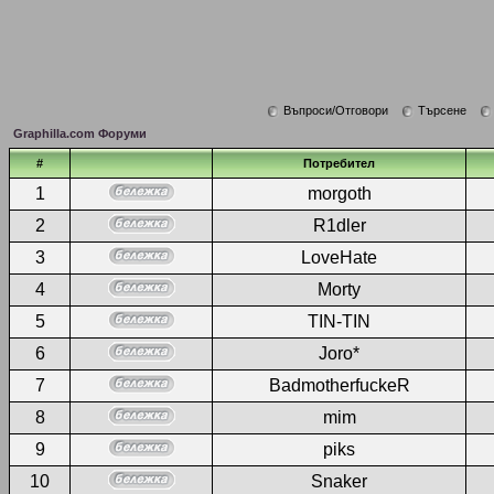
Въпроси/Отговори
Търсене
Graphilla.com Форуми
#
Потребител
1
morgoth
2
R1dler
3
LoveHate
4
Morty
5
TIN-TIN
6
Joro*
7
BadmotherfuckeR
8
mim
9
piks
10
Snaker