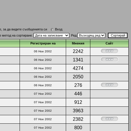
е, за да видите съобщенията си
Вход
е метод на сортиране:
Ред
Регистриран на
Мнения
Сайт
2242
06 Ное 2002
1341
06 Ное 2002
4274
06 Ное 2002
2050
06 Ное 2002
276
06 Ное 2002
446
07 Ное 2002
912
07 Ное 2002
3963
07 Ное 2002
2382
07 Ное 2002
800
07 Ное 2002