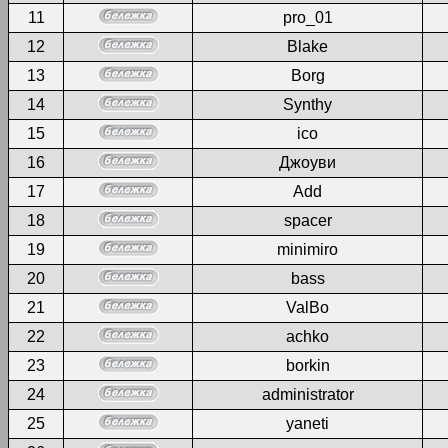
11
pro_01
12
Blake
13
Borg
14
Synthy
15
ico
16
Джоуви
17
Add
18
spacer
19
minimiro
20
bass
21
ValBo
22
achko
23
borkin
24
administrator
25
yaneti