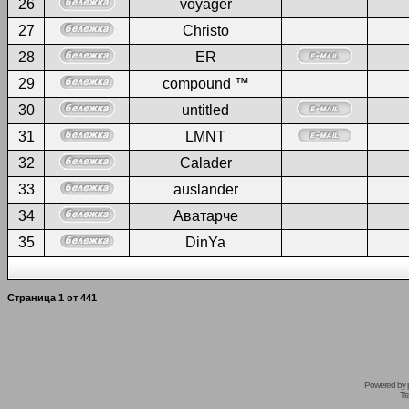
26
voyager
27
Christo
28
ER
29
compound ™
30
untitled
31
LMNT
32
Calader
33
auslander
34
Аватарче
35
DinYa
Страница
1
от
441
Powered by
Tr