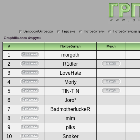
Въпроси/Отговори
Търсене
Потребители
Потребителски г
Graphilla.com Форуми
#
Потребител
Мейл
1
morgoth
2
R1dler
3
LoveHate
4
Morty
5
TIN-TIN
6
Joro*
7
BadmotherfuckeR
8
mim
9
piks
10
Snaker