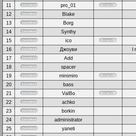
11
pro_01
12
Blake
13
Borg
14
Synthy
15
ico
16
Джоуви
I 
17
Add
18
spacer
19
minimiro
20
bass
21
ValBo
22
achko
23
borkin
24
administrator
25
yaneti