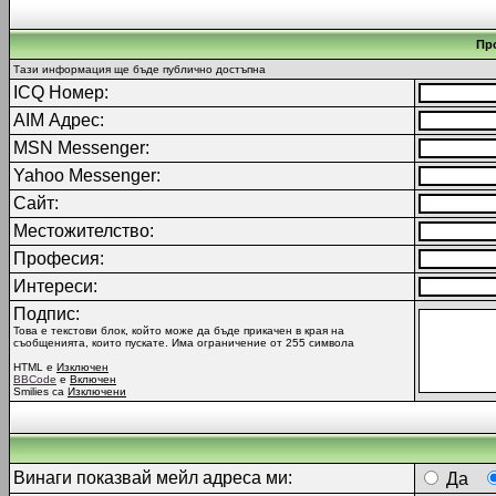
Пр
Тази информация ще бъде публично достъпна
ICQ Номер:
AIM Адрес:
MSN Messenger:
Yahoo Messenger:
Сайт:
Местожителство:
Професия:
Интереси:
Подпис:
Това е текстови блок, който може да бъде прикачен в края на
съобщенията, които пускате. Има ограничение от 255 символа
HTML е
Изключен
BBCode
е
Включен
Smilies са
Изключени
Винаги показвай мейл адреса ми:
Да