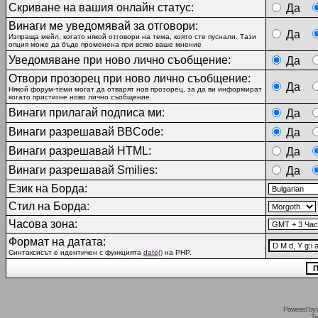
Скриване на вашия онлайн статус:
Да
Винаги ме уведомявай за отговори:
Да
Изпраща мейл, когато някой отговори на тема, която сте пуснали. Тази
опция може да бъде променена при всяко ваше мнение
Уведомяване при ново лично съобщение:
Да
Отвори прозорец при ново лично съобщение:
Да
Някой форум-теми могат да отварят нов прозорец, за да ви информират
когато пристигне ново лично съобщение.
Винаги прилагай подписа ми:
Да
Винаги разрешавай BBCode:
Да
Винаги разрешавай HTML:
Да
Винаги разрешавай Smilies:
Да
Език на Борда:
Стил на Борда:
Часова зона:
Формат на датата:
Синтаксисът е идентичен с функцията
date()
на PHP.
Powered by
Tr