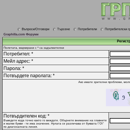
Въпроси/Отговори
Търсене
Потребители
Потребителски г
Graphilla.com Форуми
Регист
Полетата, маркирани с * са задължителни
Потребител: *
Мейл адрес: *
Парола: *
Потвърдете паролата: *
Ако имате зрителни проблеми, моля
Потвърдителен код: *
Въведете кода точно както го виждате. Обърнете внимание на главните
и малки букви - те има значение. Нулата се различава от буквата \"O\"
по диагоналната линия.