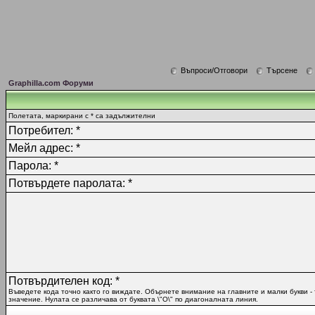
Въпроси/Отговори
Търсене
Graphilla.com Форуми
Полетата, маркирани с * са задължителни
Потребител: *
Мейл адрес: *
Парола: *
Потвърдете паролата: *
Потвърдителен код: *
Въведете кода точно както го виждате. Обърнете внимание на главните и малки букви -
значение. Нулата се различава от буквата \"O\" по диагоналната линия.