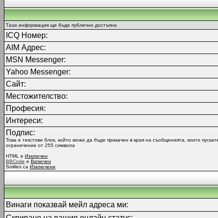
Тази информация ще бъде публично достъпна
ICQ Номер:
AIM Адрес:
MSN Messenger:
Yahoo Messenger:
Сайт:
Местожителство:
Професия:
Интереси:
Подпис:
Това е текстови блок, който може да бъде прикачен в края на съобщенията, които пускат
ограничение от 255 символа
HTML е
Изключен
BBCode
е
Включен
Smilies са
Изключени
Винаги показвай мейл адреса ми:
Скриване на вашия онлайн статус: