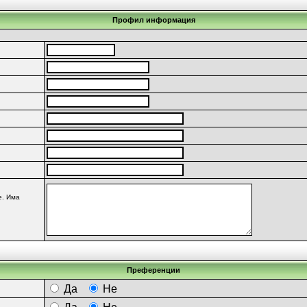
Профил информация
е. Има
Преференции
Да
Не