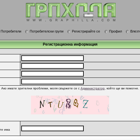
Потребители
Потребителски групи
Регистрирайте се
Профил
Влезт
Регистрационна информация
Ако имате зрителни проблеми, моля свържете се с
Администратор
, който ще ви помогне.
 те има