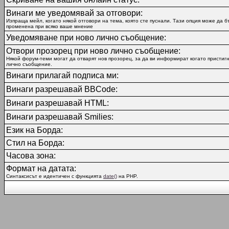
Винаги ме уведомявай за отговори:
Изпраща мейл, когато някой отговори на тема, която сте пуснали. Тази опция може да б
променена при всяко ваше мнение
Уведомяване при ново лично съобщение:
Отвори прозорец при ново лично съобщение:
Някой форум-теми могат да отварят нов прозорец, за да ви информират когато пристиг
лично съобщение.
Винаги прилагай подписа ми:
Винаги разрешавай BBCode:
Винаги разрешавай HTML:
Винаги разрешавай Smilies:
Език на Борда:
Стил на Борда:
Часова зона:
Формат на датата:
Синтаксисът е идентичен с функцията
date()
на PHP.