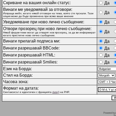
Скриване на вашия онлайн статус:
Да
Винаги ме уведомявай за отговори:
Да
Изпраща мейл, когато някой отговори на тема, която сте пуснали. Тази
опция може да бъде променена при всяко ваше мнение
Уведомяване при ново лично съобщение:
Да
Отвори прозорец при ново лично съобщение:
Да
Някой форум-теми могат да отварят нов прозорец, за да ви информират
когато пристигне ново лично съобщение.
Винаги прилагай подписа ми:
Да
Винаги разрешавай BBCode:
Да
Винаги разрешавай HTML:
Да
Винаги разрешавай Smilies:
Да
Език на Борда:
Стил на Борда:
Часова зона:
Формат на датата:
Синтаксисът е идентичен с функцията
date()
на PHP.
Powered by
Tr