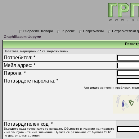
Въпроси/Отговори
Търсене
Потребители
Потребителски г
Graphilla.com Форуми
Регист
Полетата, маркирани с * са задължителни
Потребител: *
Мейл адрес: *
Парола: *
Потвърдете паролата: *
Ако имате зрителни проблеми, моля
Потвърдителен код: *
Въведете кода точно както го виждате. Обърнете внимание на главните
и малки букви - те има значение. Нулата се различава от буквата \"O\"
по диагоналната линия.