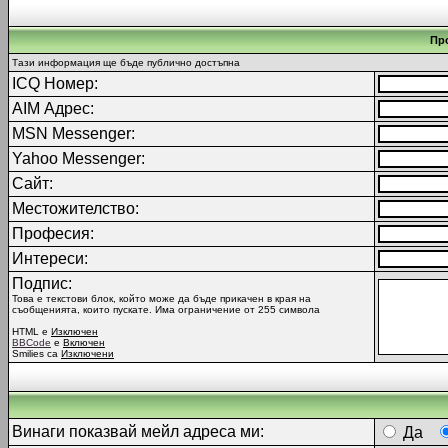
Пр
Тази информация ще бъде публично достъпна
ICQ Номер:
AIM Адрес:
MSN Messenger:
Yahoo Messenger:
Сайт:
Местожителство:
Професия:
Интереси:
Подпис:
Това е текстови блок, който може да бъде прикачен в края на
съобщенията, които пускате. Има ограничение от 255 символа
HTML е
Изключен
BBCode
е
Включен
Smilies са
Изключени
Винаги показвай мейл адреса ми:
Да