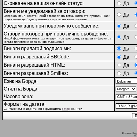
Скриване на вашия онлайн статус:
Да
Винаги ме уведомявай за отговори:
Да
Изпраща мейл, когато някой отговори на тема, която сте пуснали. Тази
опция може да бъде променена при всяко ваше мнение
Уведомяване при ново лично съобщение:
Да
Отвори прозорец при ново лично съобщение:
Да
Някой форум-теми могат да отварят нов прозорец, за да ви информират
когато пристигне ново лично съобщение.
Винаги прилагай подписа ми:
Да
Винаги разрешавай BBCode:
Да
Винаги разрешавай HTML:
Да
Винаги разрешавай Smilies:
Да
Език на Борда:
Стил на Борда:
Часова зона:
Формат на датата:
Синтаксисът е идентичен с функцията
date()
на PHP.
Powered by
Tr