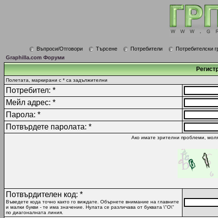
Въпроси/Отговори
Търсене
Потребители
Потребителски г
Graphilla.com Форуми
Регист
Полетата, маркирани с * са задължителни
Потребител: *
Мейл адрес: *
Парола: *
Потвърдете паролата: *
Ако имате зрителни проблеми, моля
Потвърдителен код: *
Въведете кода точно както го виждате. Обърнете внимание на главните
и малки букви - те има значение. Нулата се различава от буквата \"O\"
по диагоналната линия.