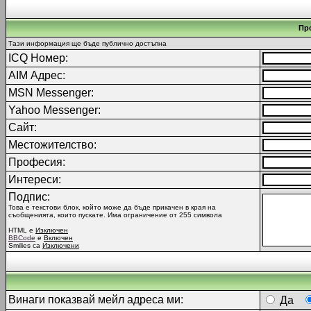
Пр
Тази информация ще бъде публично достъпна
ICQ Номер:
AIM Адрес:
MSN Messenger:
Yahoo Messenger:
Сайт:
Местожителство:
Професия:
Интереси:
Подпис:
Това е текстови блок, който може да бъде прикачен в края на
съобщенията, които пускате. Има ограничение от 255 символа
HTML е
Изключен
BBCode
е
Включен
Smilies са
Изключени
Винаги показвай мейл адреса ми:
Да