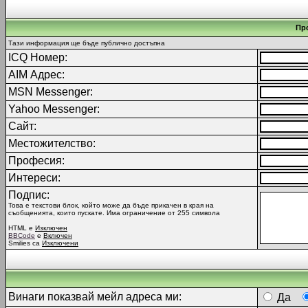
Пр
Тази информация ще бъде публично достъпна
ICQ Номер:
AIM Адрес:
MSN Messenger:
Yahoo Messenger:
Сайт:
Местожителство:
Професия:
Интереси:
Подпис:
Това е текстови блок, който може да бъде прикачен в края на
съобщенията, които пускате. Има ограничение от 255 символа
HTML е
Изключен
BBCode
е
Включен
Smilies са
Изключени
Винаги показвай мейл адреса ми:
Да