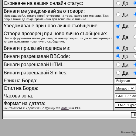
Скриване на вашия онлайн статус:
Да
Винаги ме уведомявай за отговори:
Да
Изпраща мейл, когато някой отговори на тема, която сте пуснали. Тази
опция може да бъде променена при всяко ваше мнение
Уведомяване при ново лично съобщение:
Да
Отвори прозорец при ново лично съобщение:
Да
Някой форум-теми могат да отварят нов прозорец, за да ви информират
когато пристигне ново лично съобщение.
Винаги прилагай подписа ми:
Да
Винаги разрешавай BBCode:
Да
Винаги разрешавай HTML:
Да
Винаги разрешавай Smilies:
Да
Език на Борда:
Стил на Борда:
Часова зона:
Формат на датата:
Синтаксисът е идентичен с функцията
date()
на PHP.
Powered by
Tr