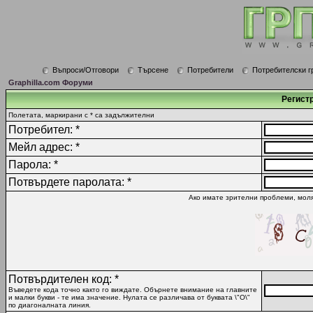
Въпроси/Отговори
Търсене
Потребители
Потребителски г
Graphilla.com Форуми
Регист
Полетата, маркирани с * са задължителни
Потребител: *
Мейл адрес: *
Парола: *
Потвърдете паролата: *
Ако имате зрителни проблеми, моля
Потвърдителен код: *
Въведете кода точно както го виждате. Обърнете внимание на главните
и малки букви - те има значение. Нулата се различава от буквата \"O\"
по диагоналната линия.