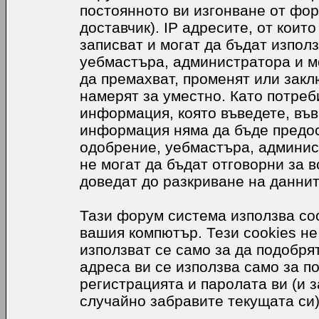
постоянното ви изгонване от фор
доставчик). IP адресите, от коит
записват и могат да бъдат използ
уебмастъра, администратора и м
да премахват, променят или закл
намерят за уместно. Като потреб
информация, която въведете, във
информация няма да бъде предос
одобрение, уебмастъра, админис
не могат да бъдат отговорни за в
доведат до разкриване на даннит
Тази форум система използва coo
вашия компютър. Тези cookies не
използват се само за да подобр
адреса ви се използва само за п
регистрацията и паролата ви (и 
случайно забравите текущата си)