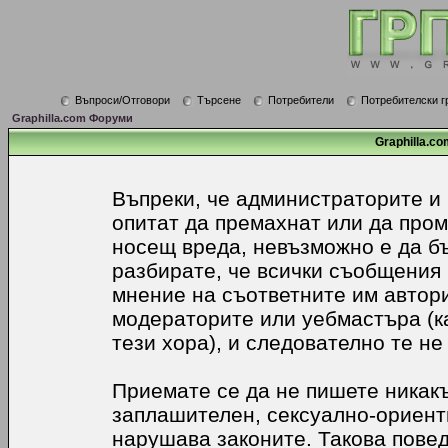
Въпроси/Отговори
Търсене
Потребители
Потребителски г
Graphilla.com Форуми
Graphilla.co
Въпреки, че администраторите и
опитат да премахнат или да про
носещ вреда, невъзможно е да б
разбирате, че всички съобщения
мнение на съответните им автори
модераторите или уебмастъра (к
тези хора), и следователно те не
Приемате се да не пишете никакъ
заплашителен, сексуално-ориенти
нарушава законите. Такова пове