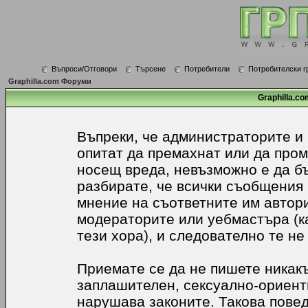
Въпроси/Отговори
Търсене
Потребители
Потребителски г
Graphilla.com Форуми
Graphilla.co
Въпреки, че администраторите и
опитат да премахнат или да про
носещ вреда, невъзможно е да б
разбирате, че всички съобщения
мнение на съответните им автори
модераторите или уебмастъра (к
тези хора), и следователно те не
Приемате се да не пишете никакъ
заплашителен, сексуално-ориенти
нарушава законите. Такова пове