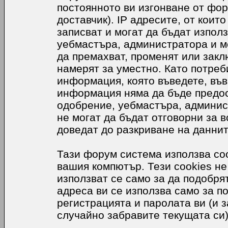
постоянното ви изгонване от фор
доставчик). IP адресите, от коит
записват и могат да бъдат използ
уебмастъра, администратора и м
да премахват, променят или закл
намерят за уместно. Като потреб
информация, която въведете, във
информация няма да бъде предос
одобрение, уебмастъра, админис
не могат да бъдат отговорни за в
доведат до разкриване на даннит
Тази форум система използва coo
вашия компютър. Тези cookies не
използват се само за да подобр
адреса ви се използва само за п
регистрацията и паролата ви (и 
случайно забравите текущата си)