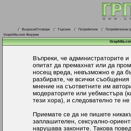
Въпроси/Отговори
Търсене
Потребители
Потребителски г
Graphilla.com Форуми
Graphilla.co
Въпреки, че администраторите и
опитат да премахнат или да про
носещ вреда, невъзможно е да б
разбирате, че всички съобщения
мнение на съответните им автори
модераторите или уебмастъра (к
тези хора), и следователно те не
Приемате се да не пишете никакъ
заплашителен, сексуално-ориенти
нарушава законите. Такова пове