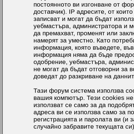
постоянното ви изгонване от фор
доставчик). IP адресите, от коит
записват и могат да бъдат използ
уебмастъра, администратора и м
да премахват, променят или закл
намерят за уместно. Като потреб
информация, която въведете, във
информация няма да бъде предос
одобрение, уебмастъра, админис
не могат да бъдат отговорни за в
доведат до разкриване на даннит
Тази форум система използва coo
вашия компютър. Тези cookies не
използват се само за да подобр
адреса ви се използва само за п
регистрацията и паролата ви (и 
случайно забравите текущата си)