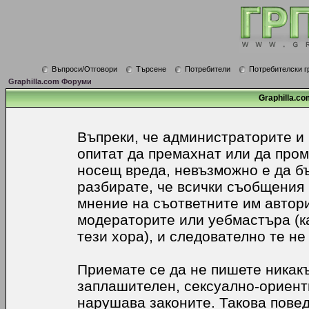
Въпроси/Отговори
Търсене
Потребители
Потребителски г
Graphilla.com Форуми
Graphilla.co
Въпреки, че администраторите и
опитат да премахнат или да про
носещ вреда, невъзможно е да б
разбирате, че всички съобщения
мнение на съответните им автори
модераторите или уебмастъра (к
тези хора), и следователно те не
Приемате се да не пишете никакъ
заплашителен, сексуално-ориенти
нарушава законите. Такова пове