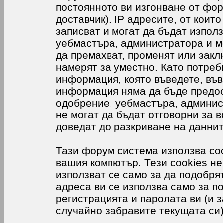
постоянното ви изгонване от фор
доставчик). IP адресите, от коит
записват и могат да бъдат използ
уебмастъра, администратора и м
да премахват, променят или закл
намерят за уместно. Като потреб
информация, която въведете, във
информация няма да бъде предос
одобрение, уебмастъра, админис
не могат да бъдат отговорни за в
доведат до разкриване на даннит
Тази форум система използва coo
вашия компютър. Тези cookies не
използват се само за да подобр
адреса ви се използва само за п
регистрацията и паролата ви (и 
случайно забравите текущата си)