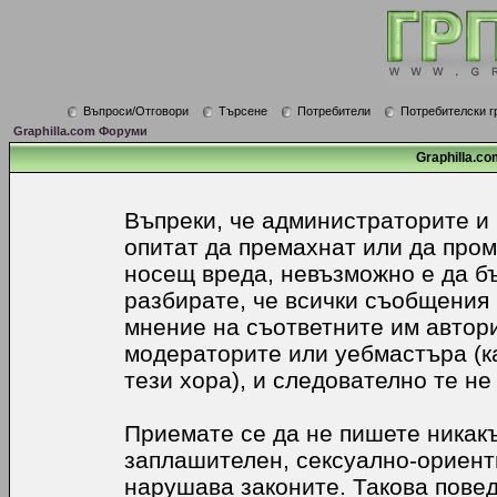
Въпроси/Отговори
Търсене
Потребители
Потребителски г
Graphilla.com Форуми
Graphilla.co
Въпреки, че администраторите и
опитат да премахнат или да про
носещ вреда, невъзможно е да б
разбирате, че всички съобщения
мнение на съответните им автори
модераторите или уебмастъра (к
тези хора), и следователно те не
Приемате се да не пишете никакъ
заплашителен, сексуално-ориенти
нарушава законите. Такова пове