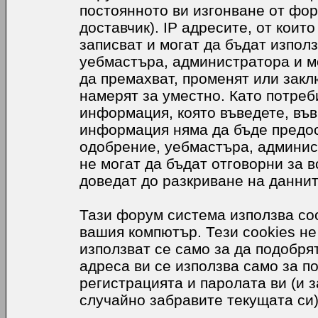
постоянното ви изгонване от фор
доставчик). IP адресите, от коит
записват и могат да бъдат използ
уебмастъра, администратора и м
да премахват, променят или закл
намерят за уместно. Като потреб
информация, която въведете, във
информация няма да бъде предос
одобрение, уебмастъра, админис
не могат да бъдат отговорни за в
доведат до разкриване на даннит
Тази форум система използва coo
вашия компютър. Тези cookies не
използват се само за да подобр
адреса ви се използва само за п
регистрацията и паролата ви (и 
случайно забравите текущата си)