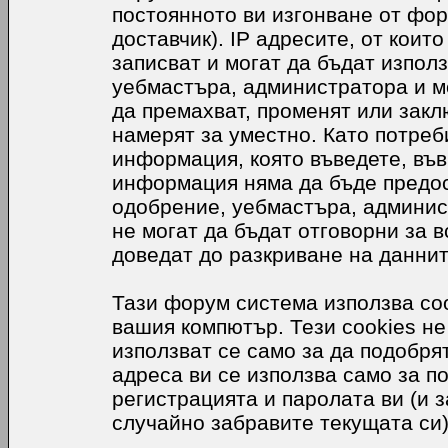
постоянното ви изгонване от фор
доставчик). IP адресите, от коит
записват и могат да бъдат използ
уебмастъра, администратора и м
да премахват, променят или закл
намерят за уместно. Като потреб
информация, която въведете, във
информация няма да бъде предос
одобрение, уебмастъра, админис
не могат да бъдат отговорни за в
доведат до разкриване на даннит
Тази форум система използва coo
вашия компютър. Тези cookies не
използват се само за да подобр
адреса ви се използва само за п
регистрацията и паролата ви (и 
случайно забравите текущата си)