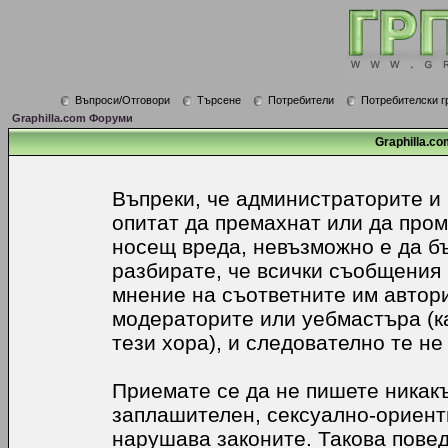
Въпроси/Отговори
Търсене
Потребители
Потребителски г
Graphilla.com Форуми
Graphilla.co
Въпреки, че администраторите и
опитат да премахнат или да про
носещ вреда, невъзможно е да б
разбирате, че всички съобщения
мнение на съответните им автори
модераторите или уебмастъра (к
тези хора), и следователно те не
Приемате се да не пишете никакъ
заплашителен, сексуално-ориенти
нарушава законите. Такова пове