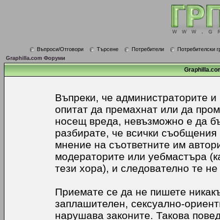
Въпроси/Отговори
Търсене
Потребители
Потребителски г
Graphilla.com Форуми
Graphilla.co
Въпреки, че администраторите и
опитат да премахнат или да про
носещ вреда, невъзможно е да б
разбирате, че всички съобщения
мнение на съответните им автори
модераторите или уебмастъра (к
тези хора), и следователно те не
Приемате се да не пишете никакъ
заплашителен, сексуално-ориенти
нарушава законите. Такова пове