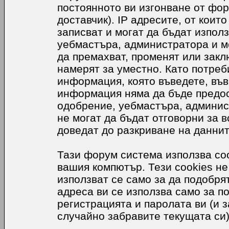
постоянното ви изгонване от фор
доставчик). IP адресите, от коит
записват и могат да бъдат използ
уебмастъра, администратора и м
да премахват, променят или закл
намерят за уместно. Като потреб
информация, която въведете, във
информация няма да бъде предос
одобрение, уебмастъра, админис
не могат да бъдат отговорни за в
доведат до разкриване на даннит
Тази форум система използва coo
вашия компютър. Тези cookies не
използват се само за да подобр
адреса ви се използва само за п
регистрацията и паролата ви (и 
случайно забравите текущата си)