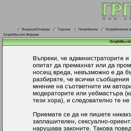
Въпроси/Отговори
Търсене
Потребители
Потребителски г
Graphilla.com Форуми
Graphilla.co
Въпреки, че администраторите и
опитат да премахнат или да про
носещ вреда, невъзможно е да б
разбирате, че всички съобщения
мнение на съответните им автори
модераторите или уебмастъра (к
тези хора), и следователно те не
Приемате се да не пишете никакъ
заплашителен, сексуално-ориенти
нарушава законите. Такова пове