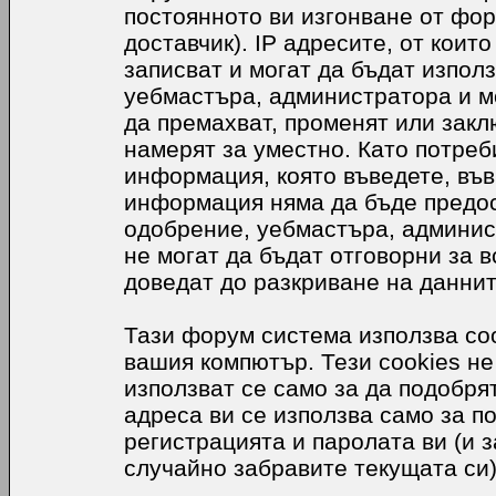
постоянното ви изгонване от фор
доставчик). IP адресите, от коит
записват и могат да бъдат използ
уебмастъра, администратора и м
да премахват, променят или закл
намерят за уместно. Като потреб
информация, която въведете, във
информация няма да бъде предос
одобрение, уебмастъра, админис
не могат да бъдат отговорни за в
доведат до разкриване на даннит
Тази форум система използва coo
вашия компютър. Тези cookies не
използват се само за да подобр
адреса ви се използва само за п
регистрацията и паролата ви (и 
случайно забравите текущата си)