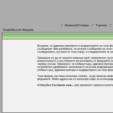
Въпроси/Отговори
Търсене
Graphilla.com Форуми
Въпреки, че администраторите и модераторите на този ф
съобщения. Вие разбирате, че всички съобщения на тези
съобщенията, пуснати от тези хора), и следователно те не
Приемате се да не пишете никакъв груб, неприличен, вул
моменталното и постоянното ви изгонване от форумите (к
такива случаи. Приемате, че уебмастъра, администратора
потребител одобрявате записването на всяка информация,
уебмастъра, администратора и модераторите на този форум
Тази форум система използва cookies, за да записва инф
форумите. Мейл адреса ви се използва само за потвържден
Избирайки
Съгласен съм...
вие приемате горепосочените