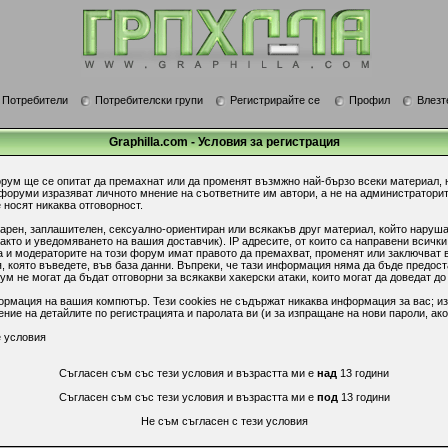
Потребители
Потребителски групи
Регистрирайте се
Профил
Влезт
Graphilla.com - Условия за регистрация
орум ще се опитат да премахнат или да променят възмжно най-бързо всеки материал, 
 форуми изразяват личното мнение на съответните им автори, а не на администратори
 носят никаква отговорност.
гарен, заплашителен, сексуално-ориентиран или всякакъв друг материал, който наруш
акто и уведомяването на вашия доставчик). IP адресите, от които са направени всички
 и модераторите на този форум имат правото да премахват, променят или заключват в
 която въведете, във база данни. Въпреки, че тази информация няма да бъде предост
 не могат да бъдат отговорни за всякакви хакерски атаки, които могат да доведат до
ормация на вашия компютър. Тези cookies не съдържат никаква информация за вас; из
ие на детайлите по регистрацията и паролата ви (и за изпращане на нови пароли, ако
 условия
Съгласен съм със тези условия и възрастта ми е
над
13 години
Съгласен съм със тези условия и възрастта ми е
под
13 години
Не съм съгласен с тези условия