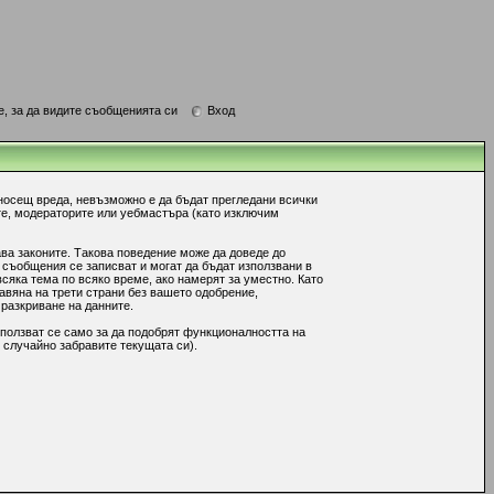
е, за да видите съобщенията си
Вход
носещ вреда, невъзможно е да бъдат прегледани всички
те, модераторите или уебмастъра (като изключим
ава законите. Такова поведение може да доведе до
 съобщения се записват и могат да бъдат използвани в
сяка тема по всяко време, ако намерят за уместно. Като
авяна на трети страни без вашето одобрение,
 разкриване на данните.
ползват се само за да подобрят функционалността на
 случайно забравите текущата си).