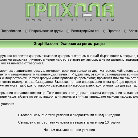
Потребители
Потребителски групи
Регистрирайте се
Профил
Влезт
Graphilla.com - Условия за регистрация
орум ще се опитат да премахнат или да променят възмжно най-бързо всеки материал, 
 форуми изразяват личното мнение на съответните им автори, а не на администратори
 носят никаква отговорност.
гарен, заплашителен, сексуално-ориентиран или всякакъв друг материал, който наруш
акто и уведомяването на вашия доставчик). IP адресите, от които са направени всички
 и модераторите на този форум имат правото да премахват, променят или заключват в
 която въведете, във база данни. Въпреки, че тази информация няма да бъде предост
 не могат да бъдат отговорни за всякакви хакерски атаки, които могат да доведат до
ормация на вашия компютър. Тези cookies не съдържат никаква информация за вас; из
ие на детайлите по регистрацията и паролата ви (и за изпращане на нови пароли, ако
 условия
Съгласен съм със тези условия и възрастта ми е
над
13 години
Съгласен съм със тези условия и възрастта ми е
под
13 години
Не съм съгласен с тези условия