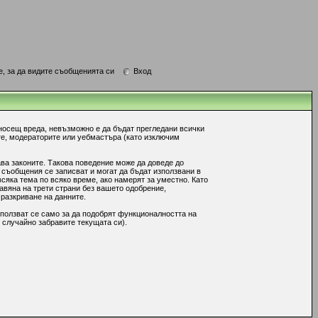
е, за да видите съобщенията си
Вход
носещ вреда, невъзможно е да бъдат прегледани всички
те, модераторите или уебмастъра (като изключим
ава законите. Такова поведение може да доведе до
 съобщения се записват и могат да бъдат използвани в
сяка тема по всяко време, ако намерят за уместно. Като
авяна на трети страни без вашето одобрение,
 разкриване на данните.
ползват се само за да подобрят функционалността на
 случайно забравите текущата си).