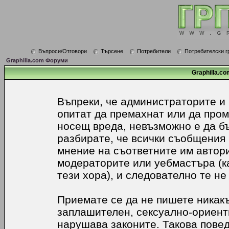
Въпроси/Отговори
Търсене
Потребители
Потребителски г
Graphilla.com Форуми
Graphilla.co
Въпреки, че администраторите и
опитат да премахнат или да про
носещ вреда, невъзможно е да б
разбирате, че всички съобщения
мнение на съответните им автори
модераторите или уебмастъра (к
тези хора), и следователно те не
Приемате се да не пишете никакъ
заплашителен, сексуално-ориенти
нарушава законите. Такова пове