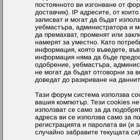
постоянното ви изгонване от фор
доставчик). IP адресите, от коит
записват и могат да бъдат използ
уебмастъра, администратора и м
да премахват, променят или закл
намерят за уместно. Като потреб
информация, която въведете, във
информация няма да бъде предос
одобрение, уебмастъра, админис
не могат да бъдат отговорни за в
доведат до разкриване на даннит
Тази форум система използва coo
вашия компютър. Тези cookies не
използват се само за да подобр
адреса ви се използва само за п
регистрацията и паролата ви (и 
случайно забравите текущата си)