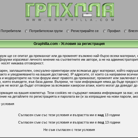
Потребители
Потребителски групи
Регистрирайте се
Профил
Влезт
Graphilla.com - Условия за регистрация
орум ще се опитат да премахнат или да променят възмжно най-бързо всеки материал, 
 форуми изразяват личното мнение на съответните им автори, а не на администратори
 носят никаква отговорност.
гарен, заплашителен, сексуално-ориентиран или всякакъв друг материал, който наруш
акто и уведомяването на вашия доставчик). IP адресите, от които са направени всички
 и модераторите на този форум имат правото да премахват, променят или заключват в
 която въведете, във база данни. Въпреки, че тази информация няма да бъде предост
 не могат да бъдат отговорни за всякакви хакерски атаки, които могат да доведат до
ормация на вашия компютър. Тези cookies не съдържат никаква информация за вас; из
ие на детайлите по регистрацията и паролата ви (и за изпращане на нови пароли, ако
 условия
Съгласен съм със тези условия и възрастта ми е
над
13 години
Съгласен съм със тези условия и възрастта ми е
под
13 години
Не съм съгласен с тези условия