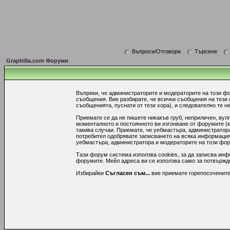
Въпроси/Отговори
Търсене
Graphilla.com Форуми
Въпреки, че администраторите и модераторите на този ф
съобщения. Вие разбирате, че всички съобщения на тези
съобщенията, пуснати от тези хора), и следователно те не
Приемате се да не пишете никакъв груб, неприличен, вул
моменталното и постоянното ви изгонване от форумите (к
такива случаи. Приемате, че уебмастъра, администратора
потребител одобрявате записването на всяка информация,
уебмастъра, администратора и модераторите на този форум
Тази форум система използва cookies, за да записва инф
форумите. Мейл адреса ви се използва само за потвържден
Избирайки
Съгласен съм...
вие приемате горепосочените