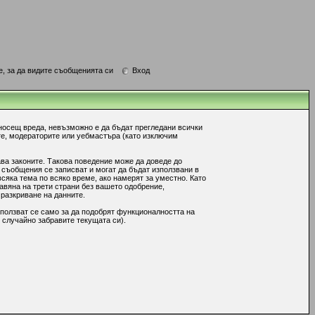
е, за да видите съобщенията си
Вход
носещ вреда, невъзможно е да бъдат прегледани всички
те, модераторите или уебмастъра (като изключим
ава законите. Такова поведение може да доведе до
 съобщения се записват и могат да бъдат използвани в
сяка тема по всяко време, ако намерят за уместно. Като
авяна на трети страни без вашето одобрение,
 разкриване на данните.
ползват се само за да подобрят функционалността на
 случайно забравите текущата си).