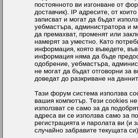
постоянното ви изгонване от фор
доставчик). IP адресите, от коит
записват и могат да бъдат използ
уебмастъра, администратора и м
да премахват, променят или закл
намерят за уместно. Като потреб
информация, която въведете, във
информация няма да бъде предос
одобрение, уебмастъра, админис
не могат да бъдат отговорни за в
доведат до разкриване на даннит
Тази форум система използва coo
вашия компютър. Тези cookies не
използват се само за да подобр
адреса ви се използва само за п
регистрацията и паролата ви (и 
случайно забравите текущата си)