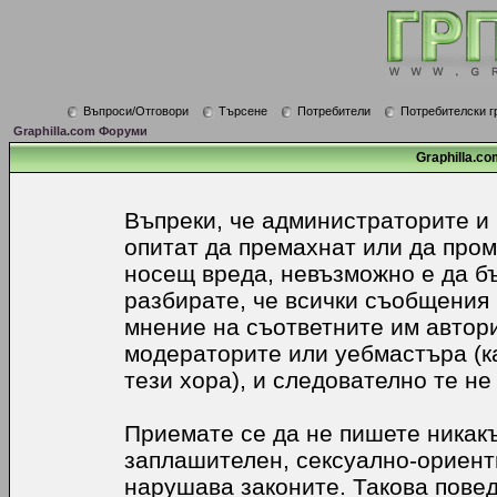
Въпроси/Отговори
Търсене
Потребители
Потребителски г
Graphilla.com Форуми
Graphilla.co
Въпреки, че администраторите и
опитат да премахнат или да про
носещ вреда, невъзможно е да б
разбирате, че всички съобщения
мнение на съответните им автори
модераторите или уебмастъра (к
тези хора), и следователно те не
Приемате се да не пишете никакъ
заплашителен, сексуално-ориенти
нарушава законите. Такова пове