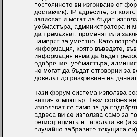
постоянното ви изгонване от фор
доставчик). IP адресите, от коит
записват и могат да бъдат използ
уебмастъра, администратора и м
да премахват, променят или закл
намерят за уместно. Като потреб
информация, която въведете, във
информация няма да бъде предос
одобрение, уебмастъра, админис
не могат да бъдат отговорни за в
доведат до разкриване на даннит
Тази форум система използва coo
вашия компютър. Тези cookies не
използват се само за да подобр
адреса ви се използва само за п
регистрацията и паролата ви (и 
случайно забравите текущата си)