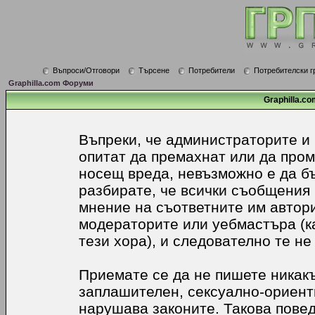
Въпроси/Отговори
Търсене
Потребители
Потребителски г
Graphilla.com Форуми
Graphilla.co
Въпреки, че администраторите и
опитат да премахнат или да про
носещ вреда, невъзможно е да б
разбирате, че всички съобщения
мнение на съответните им автори
модераторите или уебмастъра (к
тези хора), и следователно те не
Приемате се да не пишете никакъ
заплашителен, сексуално-ориенти
нарушава законите. Такова пове