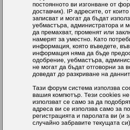
постоянното ви изгонване от фор
доставчик). IP адресите, от коит
записват и могат да бъдат използ
уебмастъра, администратора и м
да премахват, променят или закл
намерят за уместно. Като потреб
информация, която въведете, във
информация няма да бъде предос
одобрение, уебмастъра, админис
не могат да бъдат отговорни за в
доведат до разкриване на даннит
Тази форум система използва coo
вашия компютър. Тези cookies не
използват се само за да подобр
адреса ви се използва само за п
регистрацията и паролата ви (и 
случайно забравите текущата си)