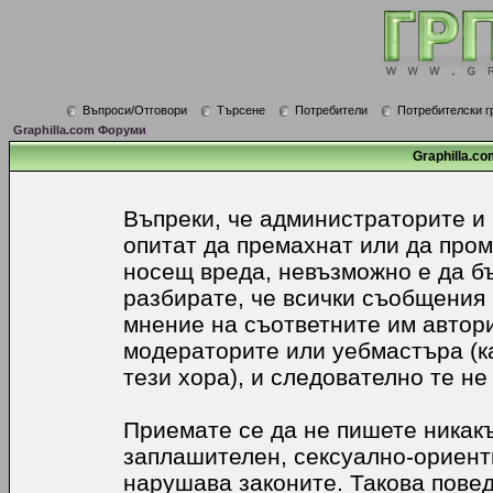
Въпроси/Отговори
Търсене
Потребители
Потребителски г
Graphilla.com Форуми
Graphilla.co
Въпреки, че администраторите и
опитат да премахнат или да про
носещ вреда, невъзможно е да б
разбирате, че всички съобщения
мнение на съответните им автори
модераторите или уебмастъра (к
тези хора), и следователно те не
Приемате се да не пишете никакъ
заплашителен, сексуално-ориенти
нарушава законите. Такова пове