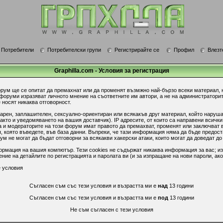
Потребители
Потребителски групи
Регистрирайте се
Профил
Влезт
Graphilla.com - Условия за регистрация
орум ще се опитат да премахнат или да променят възмжно най-бързо всеки материал, 
 форуми изразяват личното мнение на съответните им автори, а не на администратори
 носят никаква отговорност.
гарен, заплашителен, сексуално-ориентиран или всякакъв друг материал, който наруш
акто и уведомяването на вашия доставчик). IP адресите, от които са направени всички
 и модераторите на този форум имат правото да премахват, променят или заключват в
 която въведете, във база данни. Въпреки, че тази информация няма да бъде предост
 не могат да бъдат отговорни за всякакви хакерски атаки, които могат да доведат до
ормация на вашия компютър. Тези cookies не съдържат никаква информация за вас; из
ие на детайлите по регистрацията и паролата ви (и за изпращане на нови пароли, ако
 условия
Съгласен съм със тези условия и възрастта ми е
над
13 години
Съгласен съм със тези условия и възрастта ми е
под
13 години
Не съм съгласен с тези условия