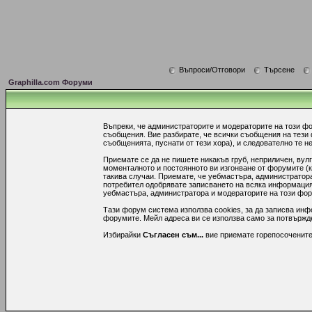
Въпроси/Отговори
Търсене
Graphilla.com Форуми
Въпреки, че администраторите и модераторите на този ф
съобщения. Вие разбирате, че всички съобщения на тези
съобщенията, пуснати от тези хора), и следователно те не
Приемате се да не пишете никакъв груб, неприличен, вул
моменталното и постоянното ви изгонване от форумите (к
такива случаи. Приемате, че уебмастъра, администратора
потребител одобрявате записването на всяка информация,
уебмастъра, администратора и модераторите на този форум
Тази форум система използва cookies, за да записва инф
форумите. Мейл адреса ви се използва само за потвържден
Избирайки
Съгласен съм...
вие приемате горепосочените