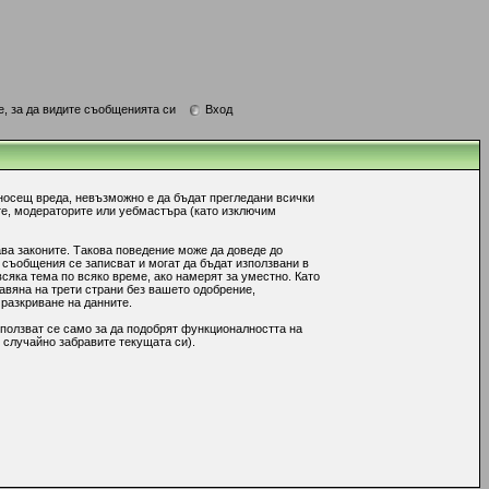
е, за да видите съобщенията си
Вход
носещ вреда, невъзможно е да бъдат прегледани всички
те, модераторите или уебмастъра (като изключим
ава законите. Такова поведение може да доведе до
 съобщения се записват и могат да бъдат използвани в
сяка тема по всяко време, ако намерят за уместно. Като
авяна на трети страни без вашето одобрение,
 разкриване на данните.
ползват се само за да подобрят функционалността на
 случайно забравите текущата си).