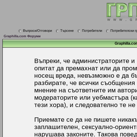
Въпроси/Отговори
Търсене
Потребители
Потребителски г
Graphilla.com Форуми
Graphilla.co
Въпреки, че администраторите и
опитат да премахнат или да про
носещ вреда, невъзможно е да б
разбирате, че всички съобщения
мнение на съответните им автори
модераторите или уебмастъра (к
тези хора), и следователно те не
Приемате се да не пишете никакъ
заплашителен, сексуално-ориенти
нарушава законите. Такова пове