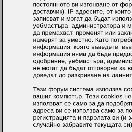
постоянното ви изгонване от фор
доставчик). IP адресите, от коит
записват и могат да бъдат използ
уебмастъра, администратора и м
да премахват, променят или закл
намерят за уместно. Като потреб
информация, която въведете, във
информация няма да бъде предос
одобрение, уебмастъра, админис
не могат да бъдат отговорни за в
доведат до разкриване на даннит
Тази форум система използва coo
вашия компютър. Тези cookies не
използват се само за да подобр
адреса ви се използва само за п
регистрацията и паролата ви (и 
случайно забравите текущата си)