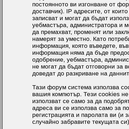
постоянното ви изгонване от фор
доставчик). IP адресите, от коит
записват и могат да бъдат използ
уебмастъра, администратора и м
да премахват, променят или закл
намерят за уместно. Като потреб
информация, която въведете, във
информация няма да бъде предос
одобрение, уебмастъра, админис
не могат да бъдат отговорни за в
доведат до разкриване на даннит
Тази форум система използва coo
вашия компютър. Тези cookies не
използват се само за да подобр
адреса ви се използва само за п
регистрацията и паролата ви (и 
случайно забравите текущата си)