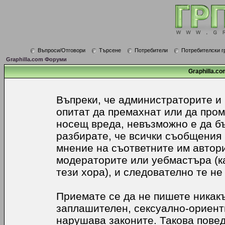
Въпроси/Отговори
Търсене
Потребители
Потребителски г
Graphilla.com Форуми
Graphilla.co
Въпреки, че администраторите и
опитат да премахнат или да про
носещ вреда, невъзможно е да б
разбирате, че всички съобщения
мнение на съответните им автори
модераторите или уебмастъра (к
тези хора), и следователно те не
Приемате се да не пишете никакъ
заплашителен, сексуално-ориенти
нарушава законите. Такова пове