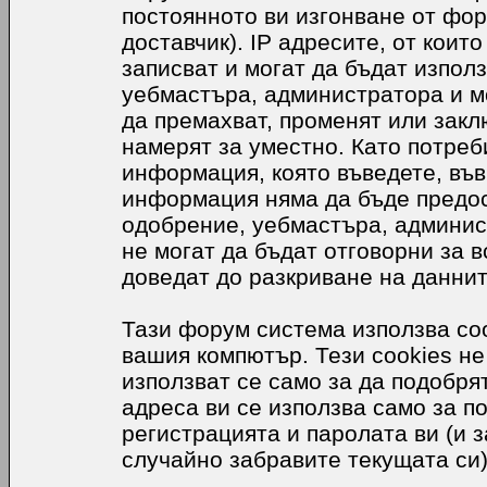
постоянното ви изгонване от фор
доставчик). IP адресите, от коит
записват и могат да бъдат използ
уебмастъра, администратора и м
да премахват, променят или закл
намерят за уместно. Като потреб
информация, която въведете, във
информация няма да бъде предос
одобрение, уебмастъра, админис
не могат да бъдат отговорни за в
доведат до разкриване на даннит
Тази форум система използва coo
вашия компютър. Тези cookies не
използват се само за да подобр
адреса ви се използва само за п
регистрацията и паролата ви (и 
случайно забравите текущата си)