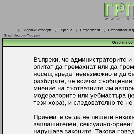
Въпроси/Отговори
Търсене
Потребители
Потребителски г
Graphilla.com Форуми
Graphilla.co
Въпреки, че администраторите и
опитат да премахнат или да про
носещ вреда, невъзможно е да б
разбирате, че всички съобщения
мнение на съответните им автори
модераторите или уебмастъра (к
тези хора), и следователно те не
Приемате се да не пишете никакъ
заплашителен, сексуално-ориенти
нарушава законите. Такова пове