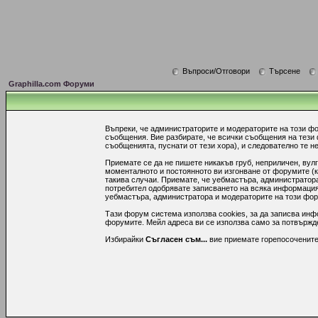
Въпроси/Отговори
Търсене
Graphilla.com Форуми
Въпреки, че администраторите и модераторите на този ф
съобщения. Вие разбирате, че всички съобщения на тези
съобщенията, пуснати от тези хора), и следователно те не
Приемате се да не пишете никакъв груб, неприличен, вул
моменталното и постоянното ви изгонване от форумите (к
такива случаи. Приемате, че уебмастъра, администратора
потребител одобрявате записването на всяка информация,
уебмастъра, администратора и модераторите на този форум
Тази форум система използва cookies, за да записва инф
форумите. Мейл адреса ви се използва само за потвържден
Избирайки
Съгласен съм...
вие приемате горепосочените