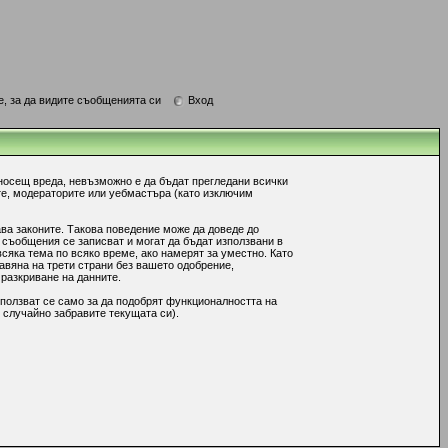
е, за да видите съобщенията си
Вход
носещ вреда, невъзможно е да бъдат прегледани всички
те, модераторите или уебмастъра (като изключим
ава законите. Такова поведение може да доведе до
 съобщения се записват и могат да бъдат използвани в
сяка тема по всяко време, ако намерят за уместно. Като
авяна на трети страни без вашето одобрение,
 разкриване на данните.
ползват се само за да подобрят функционалността на
 случайно забравите текущата си).