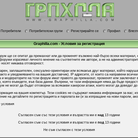
Потребители
Потребителски групи
Регистрирайте се
Профил
Влезт
Graphilla.com - Условия за регистрация
орум ще се опитат да премахнат или да променят възмжно най-бързо всеки материал, 
 форуми изразяват личното мнение на съответните им автори, а не на администратори
 носят никаква отговорност.
гарен, заплашителен, сексуално-ориентиран или всякакъв друг материал, който наруш
акто и уведомяването на вашия доставчик). IP адресите, от които са направени всички
 и модераторите на този форум имат правото да премахват, променят или заключват в
 която въведете, във база данни. Въпреки, че тази информация няма да бъде предост
 не могат да бъдат отговорни за всякакви хакерски атаки, които могат да доведат до
ормация на вашия компютър. Тези cookies не съдържат никаква информация за вас; из
ие на детайлите по регистрацията и паролата ви (и за изпращане на нови пароли, ако
 условия
Съгласен съм със тези условия и възрастта ми е
над
13 години
Съгласен съм със тези условия и възрастта ми е
под
13 години
Не съм съгласен с тези условия