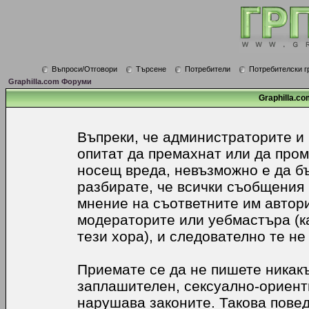
Въпроси/Отговори
Търсене
Потребители
Потребителски г
Graphilla.com Форуми
Graphilla.co
Въпреки, че администраторите и
опитат да премахнат или да про
носещ вреда, невъзможно е да б
разбирате, че всички съобщения
мнение на съответните им автори
модераторите или уебмастъра (к
тези хора), и следователно те не
Приемате се да не пишете никакъ
заплашителен, сексуално-ориенти
нарушава законите. Такова пове