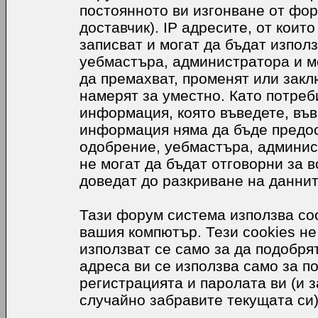
постоянното ви изгонване от фор
доставчик). IP адресите, от коит
записват и могат да бъдат използ
уебмастъра, администратора и м
да премахват, променят или закл
намерят за уместно. Като потреб
информация, която въведете, във
информация няма да бъде предос
одобрение, уебмастъра, админис
не могат да бъдат отговорни за в
доведат до разкриване на даннит
Тази форум система използва coo
вашия компютър. Тези cookies не
използват се само за да подобр
адреса ви се използва само за п
регистрацията и паролата ви (и 
случайно забравите текущата си)