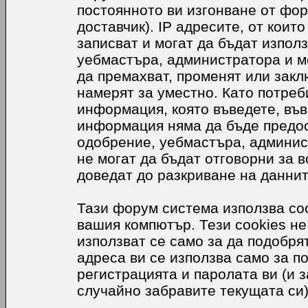
постоянното ви изгонване от фор
доставчик). IP адресите, от коит
записват и могат да бъдат използ
уебмастъра, администратора и м
да премахват, променят или закл
намерят за уместно. Като потреб
информация, която въведете, във
информация няма да бъде предос
одобрение, уебмастъра, админис
не могат да бъдат отговорни за в
доведат до разкриване на даннит
Тази форум система използва coo
вашия компютър. Тези cookies не
използват се само за да подобр
адреса ви се използва само за п
регистрацията и паролата ви (и 
случайно забравите текущата си)