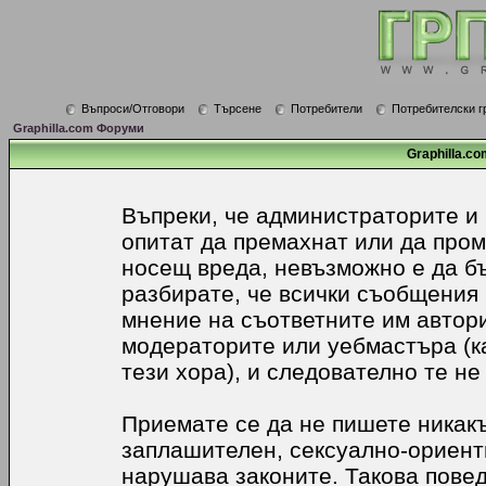
Въпроси/Отговори
Търсене
Потребители
Потребителски г
Graphilla.com Форуми
Graphilla.co
Въпреки, че администраторите и
опитат да премахнат или да про
носещ вреда, невъзможно е да б
разбирате, че всички съобщения
мнение на съответните им автори
модераторите или уебмастъра (к
тези хора), и следователно те не
Приемате се да не пишете никакъ
заплашителен, сексуално-ориенти
нарушава законите. Такова пове