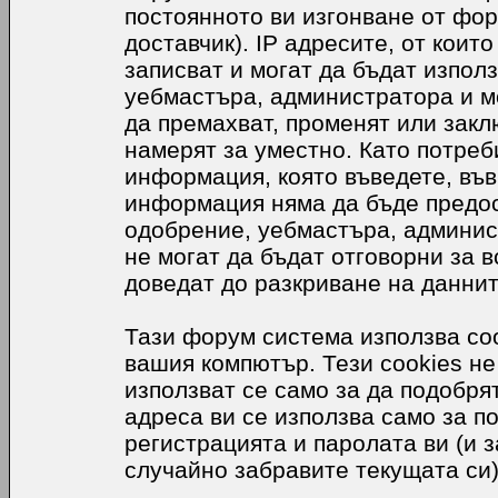
постоянното ви изгонване от фор
доставчик). IP адресите, от коит
записват и могат да бъдат използ
уебмастъра, администратора и м
да премахват, променят или закл
намерят за уместно. Като потреб
информация, която въведете, във
информация няма да бъде предос
одобрение, уебмастъра, админис
не могат да бъдат отговорни за в
доведат до разкриване на даннит
Тази форум система използва coo
вашия компютър. Тези cookies не
използват се само за да подобр
адреса ви се използва само за п
регистрацията и паролата ви (и 
случайно забравите текущата си)