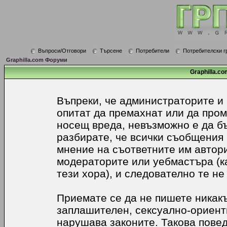
Въпроси/Отговори
Търсене
Потребители
Потребителски г
Graphilla.com Форуми
Graphilla.co
Въпреки, че администраторите и
опитат да премахнат или да про
носещ вреда, невъзможно е да б
разбирате, че всички съобщения
мнение на съответните им автори
модераторите или уебмастъра (к
тези хора), и следователно те не
Приемате се да не пишете никакъ
заплашителен, сексуално-ориенти
нарушава законите. Такова пове