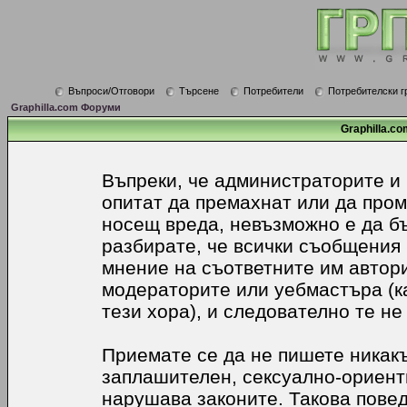
Въпроси/Отговори
Търсене
Потребители
Потребителски г
Graphilla.com Форуми
Graphilla.co
Въпреки, че администраторите и
опитат да премахнат или да про
носещ вреда, невъзможно е да б
разбирате, че всички съобщения
мнение на съответните им автори
модераторите или уебмастъра (к
тези хора), и следователно те не
Приемате се да не пишете никакъ
заплашителен, сексуално-ориенти
нарушава законите. Такова пове