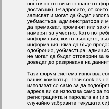
постоянното ви изгонване от фор
доставчик). IP адресите, от коит
записват и могат да бъдат използ
уебмастъра, администратора и м
да премахват, променят или закл
намерят за уместно. Като потреб
информация, която въведете, във
информация няма да бъде предос
одобрение, уебмастъра, админис
не могат да бъдат отговорни за в
доведат до разкриване на даннит
Тази форум система използва coo
вашия компютър. Тези cookies не
използват се само за да подобр
адреса ви се използва само за п
регистрацията и паролата ви (и 
случайно забравите текущата си)