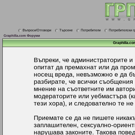
Въпроси/Отговори
Търсене
Потребители
Потребителски г
Graphilla.com Форуми
Graphilla.co
Въпреки, че администраторите и
опитат да премахнат или да про
носещ вреда, невъзможно е да б
разбирате, че всички съобщения
мнение на съответните им автори
модераторите или уебмастъра (к
тези хора), и следователно те не
Приемате се да не пишете никакъ
заплашителен, сексуално-ориенти
нарушава законите. Такова пове