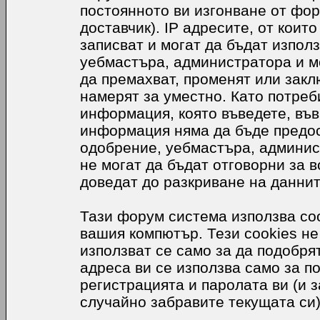
постоянното ви изгонване от фор
доставчик). IP адресите, от коит
записват и могат да бъдат използ
уебмастъра, администратора и м
да премахват, променят или закл
намерят за уместно. Като потреб
информация, която въведете, във
информация няма да бъде предос
одобрение, уебмастъра, админис
не могат да бъдат отговорни за в
доведат до разкриване на даннит
Тази форум система използва coo
вашия компютър. Тези cookies не
използват се само за да подобр
адреса ви се използва само за п
регистрацията и паролата ви (и 
случайно забравите текущата си)