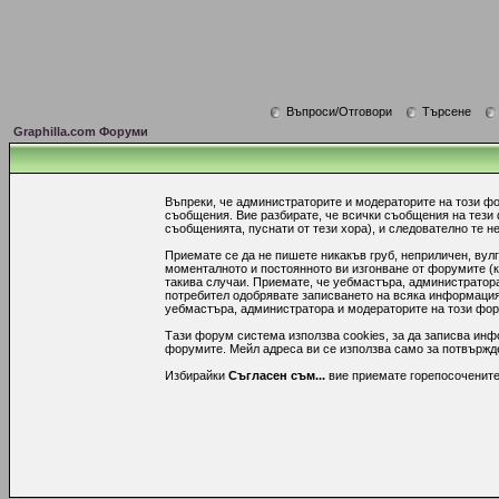
Въпроси/Отговори
Търсене
Graphilla.com Форуми
Въпреки, че администраторите и модераторите на този ф
съобщения. Вие разбирате, че всички съобщения на тези
съобщенията, пуснати от тези хора), и следователно те не
Приемате се да не пишете никакъв груб, неприличен, вул
моменталното и постоянното ви изгонване от форумите (к
такива случаи. Приемате, че уебмастъра, администратора
потребител одобрявате записването на всяка информация,
уебмастъра, администратора и модераторите на този форум
Тази форум система използва cookies, за да записва инф
форумите. Мейл адреса ви се използва само за потвържден
Избирайки
Съгласен съм...
вие приемате горепосочените