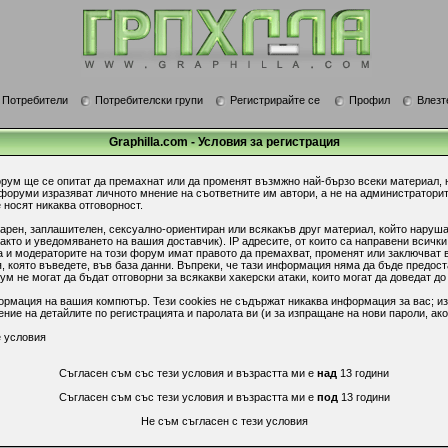
Потребители
Потребителски групи
Регистрирайте се
Профил
Влезт
Graphilla.com - Условия за регистрация
орум ще се опитат да премахнат или да променят възмжно най-бързо всеки материал, 
 форуми изразяват личното мнение на съответните им автори, а не на администратори
 носят никаква отговорност.
гарен, заплашителен, сексуално-ориентиран или всякакъв друг материал, който наруш
акто и уведомяването на вашия доставчик). IP адресите, от които са направени всички
 и модераторите на този форум имат правото да премахват, променят или заключват в
 която въведете, във база данни. Въпреки, че тази информация няма да бъде предост
 не могат да бъдат отговорни за всякакви хакерски атаки, които могат да доведат до
ормация на вашия компютър. Тези cookies не съдържат никаква информация за вас; из
ие на детайлите по регистрацията и паролата ви (и за изпращане на нови пароли, ако
 условия
Съгласен съм със тези условия и възрастта ми е
над
13 години
Съгласен съм със тези условия и възрастта ми е
под
13 години
Не съм съгласен с тези условия