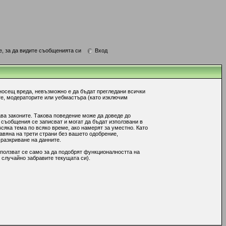
е, за да видите съобщенията си
Вход
носещ вреда, невъзможно е да бъдат прегледани всички
те, модераторите или уебмастъра (като изключим
ава законите. Такова поведение може да доведе до
 съобщения се записват и могат да бъдат използвани в
сяка тема по всяко време, ако намерят за уместно. Като
авяна на трети страни без вашето одобрение,
 разкриване на данните.
ползват се само за да подобрят функционалността на
 случайно забравите текущата си).