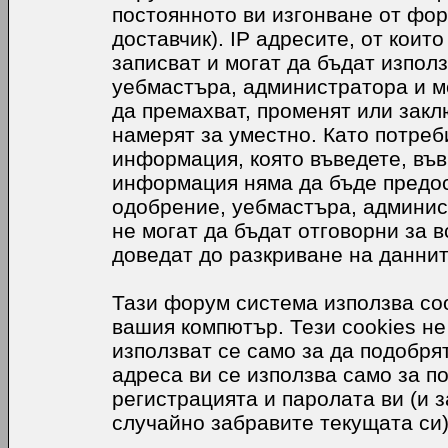
постоянното ви изгонване от фор
доставчик). IP адресите, от коит
записват и могат да бъдат използ
уебмастъра, администратора и м
да премахват, променят или закл
намерят за уместно. Като потреб
информация, която въведете, във
информация няма да бъде предос
одобрение, уебмастъра, админис
не могат да бъдат отговорни за в
доведат до разкриване на даннит
Тази форум система използва coo
вашия компютър. Тези cookies не
използват се само за да подобр
адреса ви се използва само за п
регистрацията и паролата ви (и 
случайно забравите текущата си)