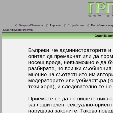
Въпроси/Отговори
Търсене
Потребители
Потребителски г
Graphilla.com Форуми
Graphilla.co
Въпреки, че администраторите и
опитат да премахнат или да про
носещ вреда, невъзможно е да б
разбирате, че всички съобщения
мнение на съответните им автори
модераторите или уебмастъра (к
тези хора), и следователно те не
Приемате се да не пишете никакъ
заплашителен, сексуално-ориенти
нарушава законите. Такова пове