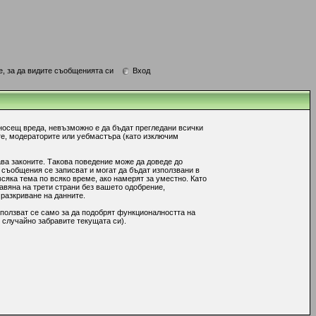
е, за да видите съобщенията си
Вход
носещ вреда, невъзможно е да бъдат прегледани всички
те, модераторите или уебмастъра (като изключим
ава законите. Такова поведение може да доведе до
 съобщения се записват и могат да бъдат използвани в
сяка тема по всяко време, ако намерят за уместно. Като
авяна на трети страни без вашето одобрение,
 разкриване на данните.
ползват се само за да подобрят функционалността на
 случайно забравите текущата си).