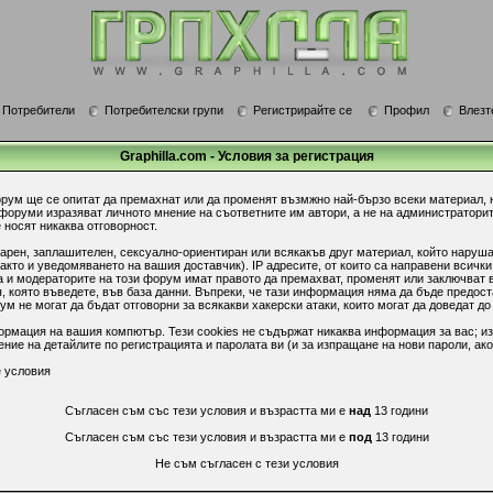
Потребители
Потребителски групи
Регистрирайте се
Профил
Влезт
Graphilla.com - Условия за регистрация
орум ще се опитат да премахнат или да променят възмжно най-бързо всеки материал, 
 форуми изразяват личното мнение на съответните им автори, а не на администратори
 носят никаква отговорност.
гарен, заплашителен, сексуално-ориентиран или всякакъв друг материал, който наруш
акто и уведомяването на вашия доставчик). IP адресите, от които са направени всички
 и модераторите на този форум имат правото да премахват, променят или заключват в
 която въведете, във база данни. Въпреки, че тази информация няма да бъде предост
 не могат да бъдат отговорни за всякакви хакерски атаки, които могат да доведат до
ормация на вашия компютър. Тези cookies не съдържат никаква информация за вас; из
ие на детайлите по регистрацията и паролата ви (и за изпращане на нови пароли, ако
 условия
Съгласен съм със тези условия и възрастта ми е
над
13 години
Съгласен съм със тези условия и възрастта ми е
под
13 години
Не съм съгласен с тези условия