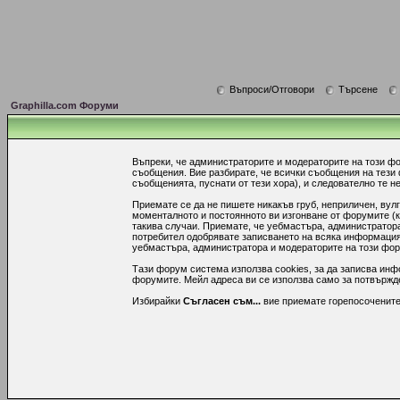
Въпроси/Отговори
Търсене
Graphilla.com Форуми
Въпреки, че администраторите и модераторите на този ф
съобщения. Вие разбирате, че всички съобщения на тези
съобщенията, пуснати от тези хора), и следователно те не
Приемате се да не пишете никакъв груб, неприличен, вул
моменталното и постоянното ви изгонване от форумите (к
такива случаи. Приемате, че уебмастъра, администратора
потребител одобрявате записването на всяка информация,
уебмастъра, администратора и модераторите на този форум
Тази форум система използва cookies, за да записва инф
форумите. Мейл адреса ви се използва само за потвържден
Избирайки
Съгласен съм...
вие приемате горепосочените